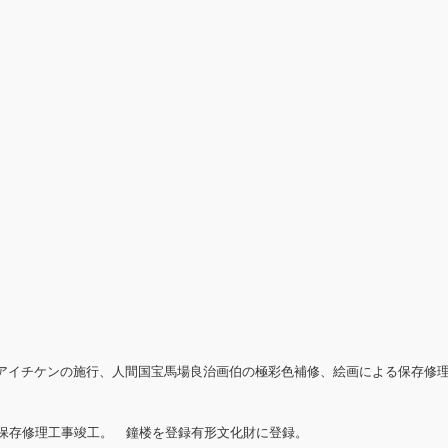
アイチケンの施行、人間国宝馬場良治画伯の極彩色補修、絵画による保存修
堂保存修理工事竣工。 鐘楼を登録有形文化財に登録。