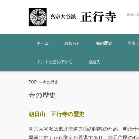
真宗大
コンテンツに移動
ホーム
お知らせ
寺の歴史
寺宝
インドの空の下から
連絡先
TOP
寺の歴史
>
寺の歴史
朝日山 正行寺の歴史
真宗大谷派は東北海道方面の開教のため、明治十
厚岸は古くから栄えた要港であり、地元住民の心