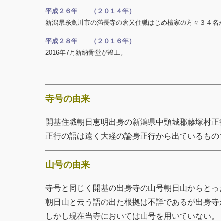
平成２６年 （２０１４年）
新潟県糸魚川市の満長寺の倉又住職はじめ檀家の方々３４名
平成２８年 （２０１６年）
2016年7月新納骨堂が竣工。
寺号の由来
開基住職朝日恵明出身の新潟県中頸城郡藤塚村正
正行の語は遠く大経の論身正行から出ているもの
山号の由来
寺号と同じく開基の出身寺の山号朝日山からとっ
朝日山と云う語の出た根拠は不詳であるが出身寺
しかし現在当寺においては山号を用いていない。