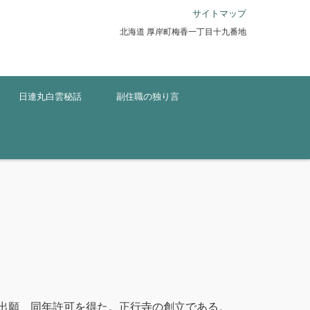
サイトマップ
北海道 厚岸町梅香一丁目十九番地
日連丸白雲秘話
副住職の独り言
出願、同年許可を得た。正行寺の創立である。