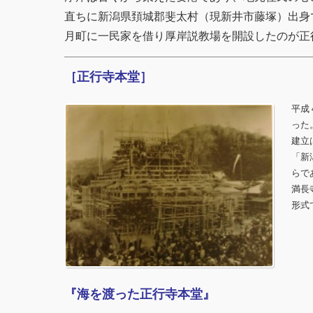
直ちに新潟県頚城郡斐太村（現新井市藤塚）出身
月町に一民家を借り厚岸説教場を開設したのが正
［正行寺本堂］
平成
った
建立
「新
らで
満長
形式
『海を渡った正行寺本堂』