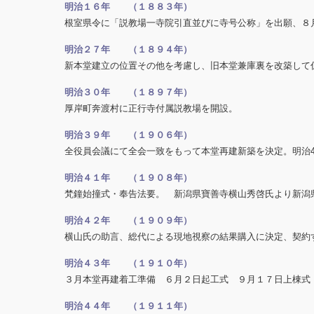
明治１６年 （１８８３年）
根室県令に「説教場一寺院引直並びに寺号公称」を出願、８
明治２７年 （１８９４年）
新本堂建立の位置その他を考慮し、旧本堂兼庫裏を改築して
明治３０年 （１８９７年）
厚岸町奔渡村に正行寺付属説教場を開設。
明治３９年 （１９０６年）
全役員会議にて全会一致をもって本堂再建新築を決定。明治
明治４１年 （１９０８年）
梵鐘始撞式・奉告法要。 新潟県寶善寺横山秀啓氏より新潟
明治４２年 （１９０９年）
横山氏の助言、総代による現地視察の結果購入に決定、契約
明治４３年 （１９１０年）
３月本堂再建着工準備 ６月２日起工式 ９月１７日上棟式
明治４４年 （１９１１年）