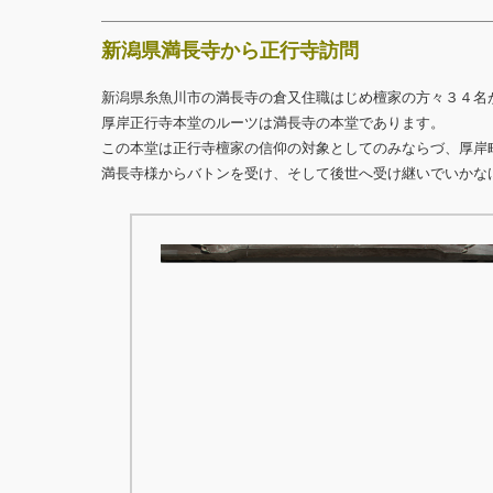
新潟県満長寺から正行寺訪問
新潟県糸魚川市の満長寺の倉又住職はじめ檀家の方々３４名
厚岸正行寺本堂のルーツは満長寺の本堂であります。
この本堂は正行寺檀家の信仰の対象としてのみならづ、厚岸
満長寺様からバトンを受け、そして後世へ受け継いでいかな