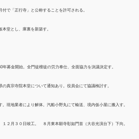
月付で「正行寺」と公称することを許可される。
仮本堂とし、庫裏を新築す。
40年募金開始。全門徒檀徒の労力奉仕、全面協力を決議決定す。
県の真宗寺院本堂について通知あり。役員会にて協議検討す。
す。現地業者により解体。汽船小野丸にて輸送、境内仮小屋に搬入す。
 １２月３０日竣工。 ８月東本願寺彰如門首（大谷光演台下）下向。