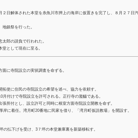
月２日解体された本堂を糸魚川市押上の海岸に仮置きを完了し、８月２７日
、地鎮祭を行った。
忠太郎の請負で行われた。
本堂として現在に至る。
方面に寺院設立の実状調査を命ずる。
開拓使に住民の寺院設立の希望を述べ、協力を依頼す。
10月付けで寺院設立を許可される。正行寺の濫觴である。
出張所付とし、設立許可と同時に根室方面寺院設立開教を命ず。
月厚岸に着任。湾月町20番地に民家を借り、「湾月町仮説教場」を開設す。
3坪の払下げを受け、3７坪の本堂兼庫裏を新築移転す。