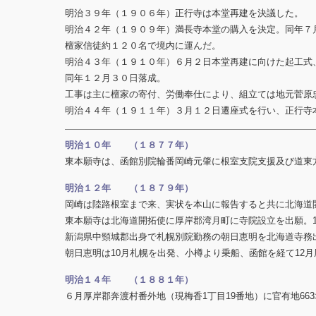
明治３９年（１９０６年）正行寺は本堂再建を決議した。
明治４２年（１９０９年）満長寺本堂の購入を決定。同年７
檀家信徒約１２０名で境内に運んだ。
明治４３年（１９１０年）６月２日本堂再建に向けた起工式
同年１２月３０日落成。
工事は主に檀家の寄付、労働奉仕により、組立ては地元菅原
明治４４年（１９１１年）３月１２日遷座式を行い、正行寺
明治１０年 （１８７７年）
東本願寺は、函館別院輪番岡崎元肇に根室支院支援及び道東
明治１２年 （１８７９年）
岡崎は陸路根室まで来、実状を本山に報告すると共に北海道
東本願寺は北海道開拓使に厚岸郡湾月町に寺院設立を出願。
新潟県中頸城郡出身で札幌別院勤務の朝日恵明を北海道寺務
朝日恵明は10月札幌を出発、小樽より乗船、函館を経て12
明治１４年 （１８８１年）
６月厚岸郡奔渡村番外地（現梅香1丁目19番地）に官有地66