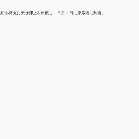
汽船小野丸に乗せ押上を出航し、９月１日に厚岸港に到着。