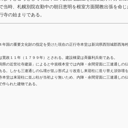
で当時、札幌別院在勤中の朝日恵明を根室方面開教出張を命じ
行寺の始まりである。
４年国の重要文化財の指定を受けた現在の正行寺本堂は新潟県西頚城郡西海
。
は寛政１１年（１７９９年）とされる。建設棟梁は斉藤利兵衛である。
潟県の近世社寺建築」によると中規模本堂では内陣・余間背面に三連通しの
ある。しかも三連通しの仏壇が並ぶ形式より改造し来迎柱に造り替え須弥壇
寺本堂は来迎柱に並ぶ柱が当初より無いため、内陣・余間背面に三連通しの
で作られた建物である。