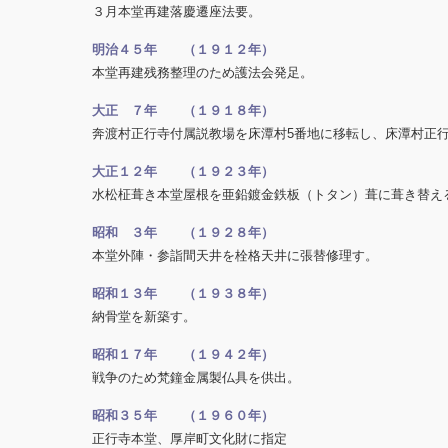
３月本堂再建落慶遷座法要。
明治４５年 （１９１２年）
本堂再建残務整理のため護法会発足。
大正 ７年 （１９１８年）
奔渡村正行寺付属説教場を床潭村5番地に移転し、床潭村正
大正１２年 （１９２３年）
水松柾葺き本堂屋根を亜鉛鍍金鉄板（トタン）葺に葺き替え
昭和 ３年 （１９２８年）
本堂外陣・参詣間天井を栓格天井に張替修理す。
昭和１３年 （１９３８年）
納骨堂を新築す。
昭和１７年 （１９４２年）
戦争のため梵鐘金属製仏具を供出。
昭和３５年 （１９６０年）
正行寺本堂、厚岸町文化財に指定