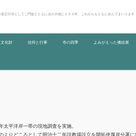
谷派正行寺としてご門徒とともに北の大地に１４３年、これからもともに歩んでまいります
・文化財
信仰と行事
寺の四季
よみがえった襖絵展
年太平洋岸一帯の現地調査を実施。
のよりどころとして明治十二年説教場設立を開拓使厚岸分署に