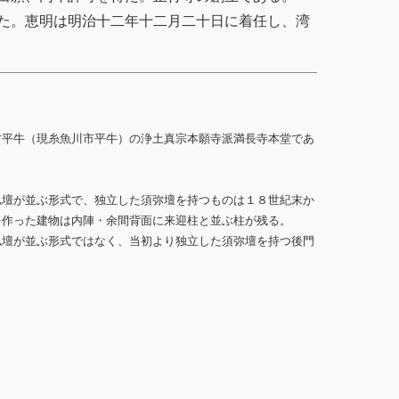
た。恵明は明治十二年十二月二十日に着任し、湾
村平牛（現糸魚川市平牛）の浄土真宗本願寺派満長寺本堂であ
仏壇が並ぶ形式で、独立した須弥壇を持つものは１８世紀末か
を作った建物は内陣・余間背面に来迎柱と並ぶ柱が残る。
仏壇が並ぶ形式ではなく、当初より独立した須弥壇を持つ後門