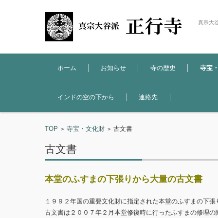
真宗大
コンテンツに移動
ホーム
お知らせ
寺の歴史
寺宝
インドの空の下から
連絡先
TOP
寺宝・文化財
古文書
>
>
古文書
本堂のふすまの下張りから大量の古文書
１９９２年国の重要文化財に指定された本堂のふすまの下張
古文書は２００７年２月本堂修復時に行ったふすまの修理の