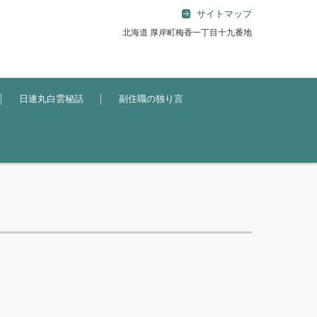
サイトマップ
北海道 厚岸町梅香一丁目十九番地
日連丸白雲秘話
副住職の独り言