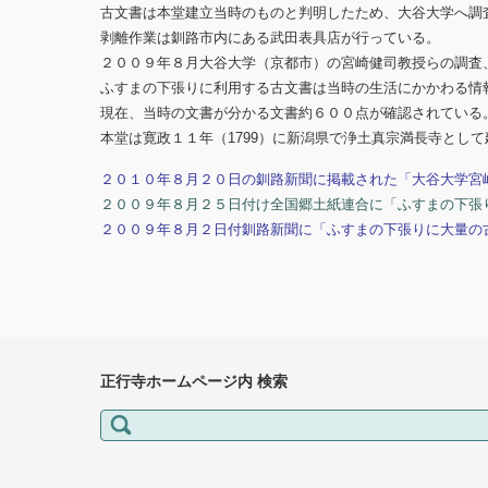
古文書は本堂建立当時のものと判明したため、大谷大学へ調
剥離作業は釧路市内にある武田表具店が行っている。
２００９年８月大谷大学（京都市）の宮崎健司教授らの調査
ふすまの下張りに利用する古文書は当時の生活にかかわる情
現在、当時の文書が分かる文書約６００点が確認されている
本堂は寛政１１年（1799）に新潟県で浄土真宗満長寺とし
２０１０年８月２０日の釧路新聞に掲載された「大谷大学宮
２００９年８月２５日付け全国郷土紙連合に「ふすまの下張
２００９年８月２日付釧路新聞に「ふすまの下張りに大量の
正行寺ホームページ内 検索
検索: