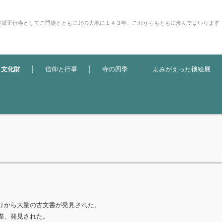
谷派正行寺としてご門徒とともに北の大地に１４３年、これからもともに歩んでまいります
・文化財
信仰と行事
寺の四季
よみがえった襖絵展
りから大量の古文書が発見された。
際、発見された。