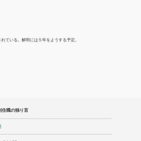
されている。解明には５年をようする予定。
副住職の独り言
恩