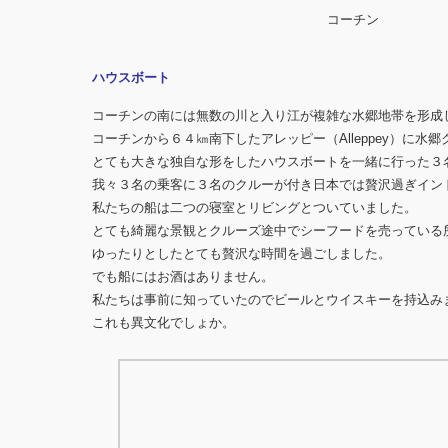
コーチン
ハウスボート
コーチンの南には無数の川と入り江が複雑な水郷地帯を形成
コーチンから６４㎞南下したアレッピー（Alleppey）に水
とても大きな独自な形をしたハウスボートを一緒に行った３
我々３名の乗客に３名のクルーが付き日本では贅沢過ぎイン
私たちの船は二つの寝室とリビングとついていました。
とても綺麗な景観とクルーズ途中でシーフードを売っている
ゆったりとしたとても贅沢な時間を過ごしました。
でも船にはお酒はありません。
私たちは事前に知っていたのでビールとウイスキーを持込み
これも異文化でしょか。