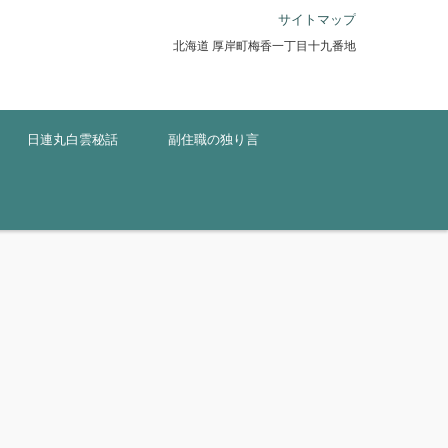
サイトマップ
北海道 厚岸町梅香一丁目十九番地
日連丸白雲秘話
副住職の独り言