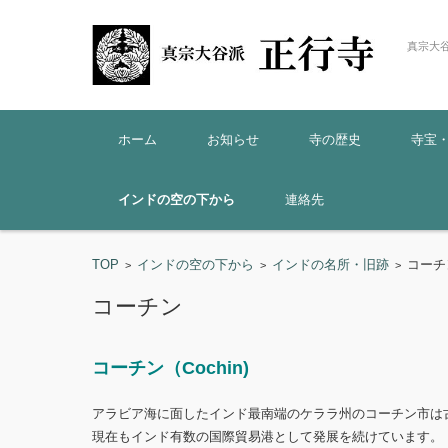
真宗大
コンテンツに移動
ホーム
お知らせ
寺の歴史
寺宝
インドの空の下から
連絡先
TOP
インドの空の下から
インドの名所・旧跡
コーチ
>
>
>
コーチン
コーチン（Cochin)
アラビア海に面したインド最南端のケララ州のコーチン市は
現在もインド有数の国際貿易港として発展を続けています。