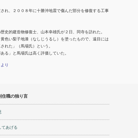
定され、２００８年に十勝沖地震で傷んだ部分を修復する工事
の歴史的建造物修復士、山本幸雄氏が２日、同寺を訪れた。
く黄色い梨子地漆（なしじうるし）を塗ったもので、遠目には
工された」（馬場氏）という。
がある」と馬場氏は高く評価していた。
」より
副住職の独り言
恩
してあげる