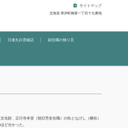
サイトマップ
北海道 厚岸町梅香一丁目十九番地
日連丸白雲秘話
副住職の独り言
要文化財、正行寺本堂（朝日芳史住職）の柱となげし（横柱）
のほど分かった。