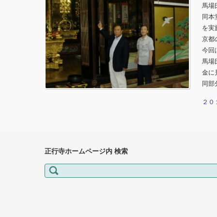
馬場
同本
を実
京都
今回
馬場
金に
同部
２０
正行寺ホームページ内 検索
検索: