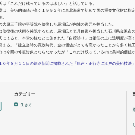
氏は「これだけ残っているのは珍しい」と話している。
堂は、美術的価値が高く１９９２年に東北海道で初めて国の重要文化財に指
施。
の大原三千院や平等院を修復した馬場氏が内陣の復元を担当した。
は修復後の状態を確認するため、馬場氏と表具修復を担当した石川県金沢市
氏によると、本堂の柱などに施された「白檀塗り」は銀箔の上に透明度が高
見える。「建立当時の寛政時代、金の価値がとても高かったことから多く施
分は今回の修復対象とならなかったが「これだけ残っているのは美術的価値
１０年８月１１日の釧路新聞に掲載された「厚岸・正行寺に江戸の美術技法
カテゴリー
生き方