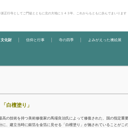
谷派正行寺としてご門徒とともに北の大地に１４３年、これからもともに歩んでまいります
・文化財
信仰と行事
寺の四季
よみがえった襖絵展
 「白檀塗り」
最高の技術を持つ美術修復家の馬場良治氏によって修復された、国の指定重
分に、建立当時に銀箔を金箔に見せる「白檀塗り」が施されていることがこ