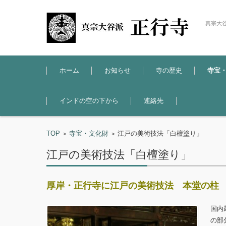
真宗大
コンテンツに移動
ホーム
お知らせ
寺の歴史
寺宝
インドの空の下から
連絡先
TOP
寺宝・文化財
江戸の美術技法「白檀塗り」
>
>
江戸の美術技法「白檀塗り」
厚岸・正行寺に江戸の美術技法 本堂の柱
国内
の部