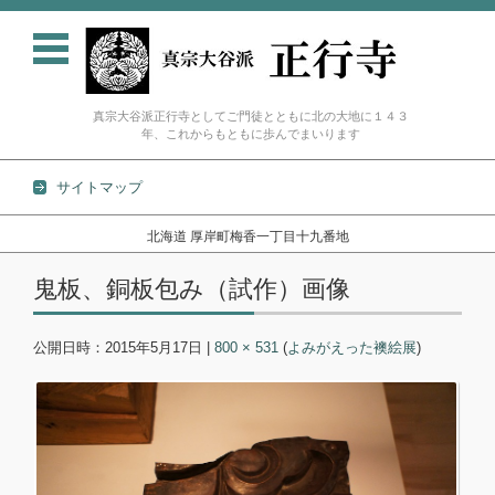
真宗大谷派正行寺としてご門徒とともに北の大地に１４３
年、これからもともに歩んでまいります
サイトマップ
北海道 厚岸町梅香一丁目十九番地
コンテンツに移動
鬼板、銅板包み（試作）画像
公開日時：
2015年5月17日
|
800 × 531
(
よみがえった襖絵展
)